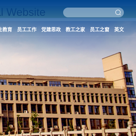
 Website
生教育
员工工作
党建思政
教工之家
员工之窗
英文