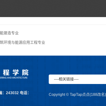
能建造专业
筑环境与能源应用工程专业
----相关链接----
243032 电话：
Copyright © TapTap点点(188改