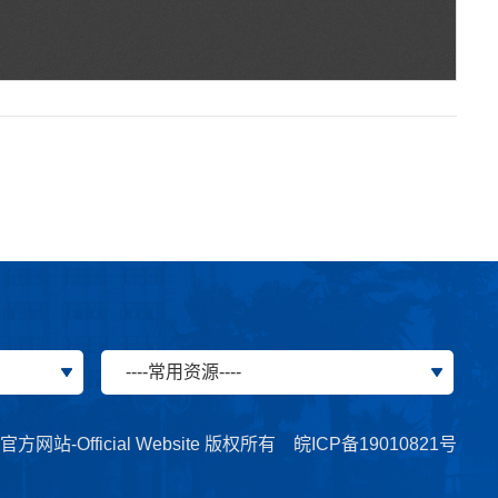
----常用资源----
名)官方网站-Official Website 版权所有
皖ICP备19010821号