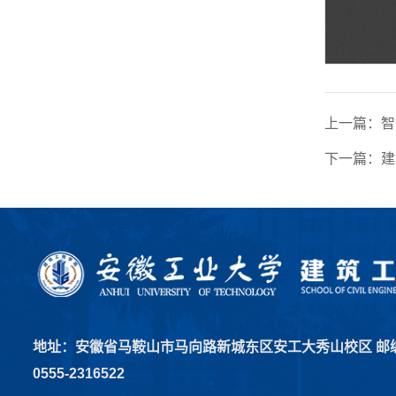
上一篇：
智
下一篇：
建
地址：安徽省马鞍山市马向路新城东区安工大秀山校区 邮编：
0555-2316522