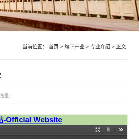
当前位置：
首页
>
旗下产业
>
专业介绍
>
正文
业
览量：