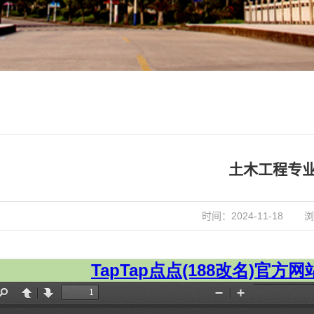
土木工程专
时间：2024-11-18
浏