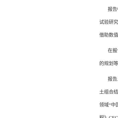
报告
试验研
借助数
在
报
的规划
报告
土组合
领域
“
中
程》
CEC